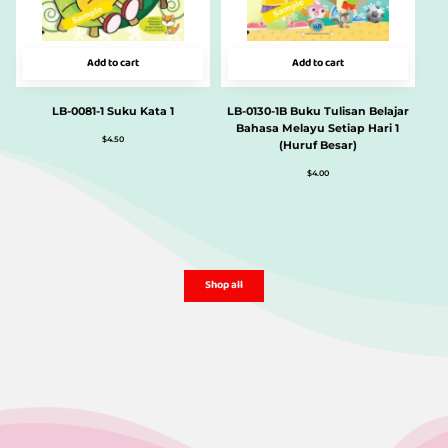
Add to cart
Add to cart
LB-0081-1 Suku Kata 1
LB-0130-1B Buku Tulisan Belajar
Bahasa Melayu Setiap Hari 1
$
4.50
(Huruf Besar)
$
4.00
Shop all