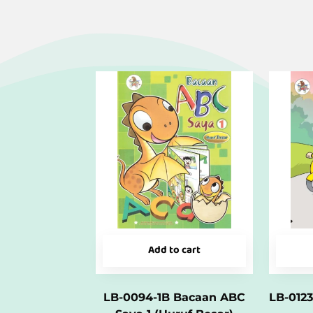
Add to cart
LB-0094-1B Bacaan ABC
LB-0123