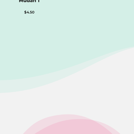
Mudah 1
$
4.50