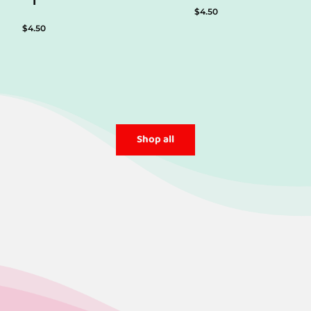
1
$
4.50
$
4.50
Shop all