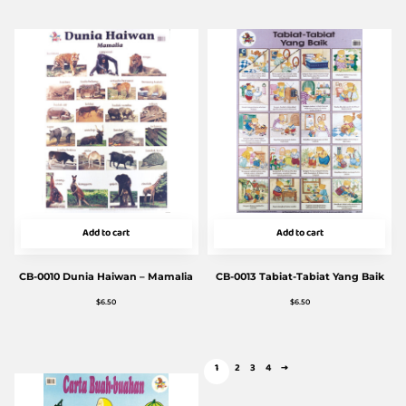
Add to cart
Add to cart
CB-0010 Dunia Haiwan – Mamalia
CB-0013 Tabiat-Tabiat Yang Baik
$
6.50
$
6.50
1
2
3
4
→