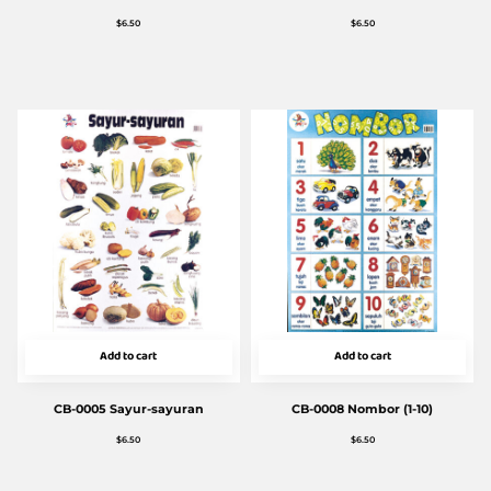
$
6.50
$
6.50
Add to cart
Add to cart
CB-0005 Sayur-sayuran
CB-0008 Nombor (1-10)
$
6.50
$
6.50