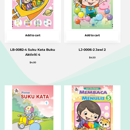
Add to cart
Add to cart
LB-0082-4 Suku Kata Buku
LJ-0006-2 Jawi 2
Aktiviti 4
$
4.50
$
4.00