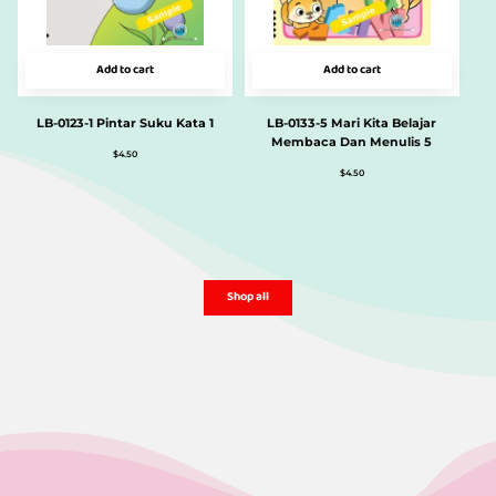
Add to cart
Add to cart
LB-0123-1 Pintar Suku Kata 1
LB-0133-5 Mari Kita Belajar
Membaca Dan Menulis 5
$
4.50
$
4.50
Shop all