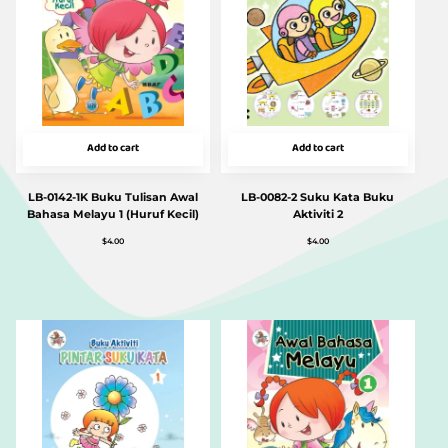
Add to cart
Add to cart
LB-0142-1K Buku Tulisan Awal
LB-0082-2 Suku Kata Buku
Bahasa Melayu 1 (Huruf Kecil)
Aktiviti 2
$
4.00
$
4.00