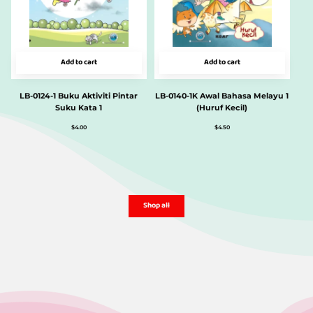
Add to cart
Add to cart
LB-0124-1 Buku Aktiviti Pintar
LB-0140-1K Awal Bahasa Melayu 1
Suku Kata 1
(Huruf Kecil)
$
4.00
$
4.50
Shop all