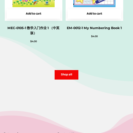
Add to cart
Add to cart
MEC-0105-1 数学入门作业 1 （中英
EM-0012-1 My Numbering Book 1
版）
$
4.00
$
4.00
Shop all