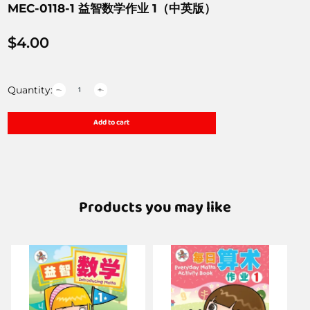
MEC-0118-1 益智数学作业 1（中英版）
$
4.00
Quantity:
Add to cart
Products you may like