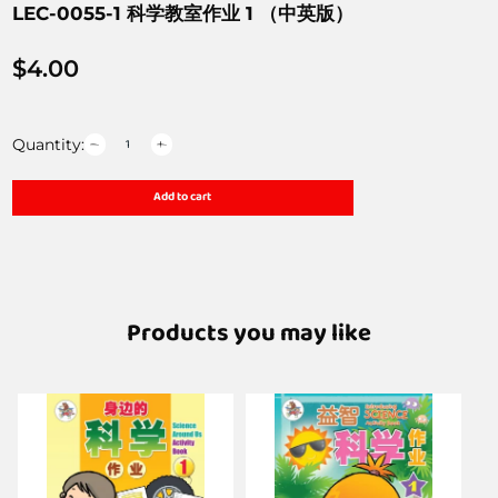
LEC-0055-1 科学教室作业 1 （中英版）
$
4.00
Quantity:
Add to cart
Products you may like