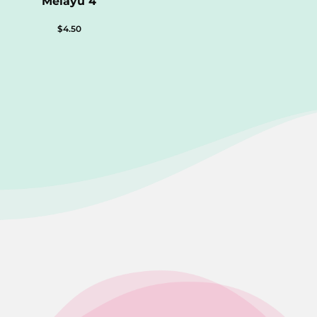
Melayu 4
$
4.50