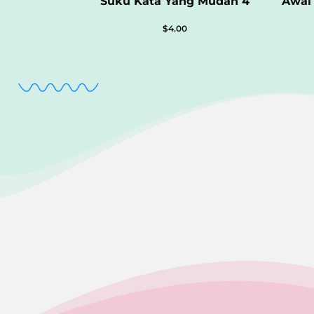
Suku Kata Yang Mudah 4
Awal
$
4.00