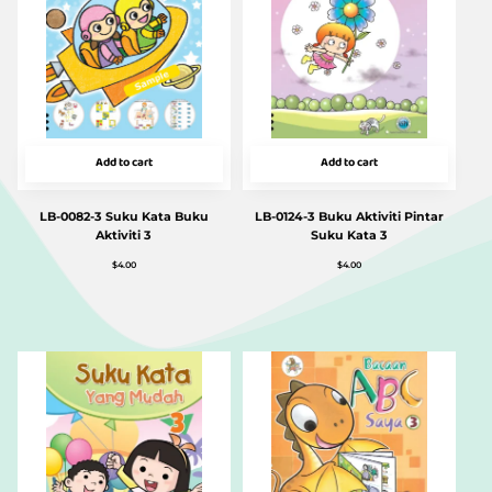
Add to cart
Add to cart
LB-0082-3 Suku Kata Buku
LB-0124-3 Buku Aktiviti Pintar
Aktiviti 3
Suku Kata 3
$
4.00
$
4.00