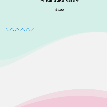
Pintar Suku Kata 4
$
4.00