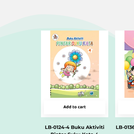
Add to cart
LB-0124-4 Buku Aktiviti
LB-013