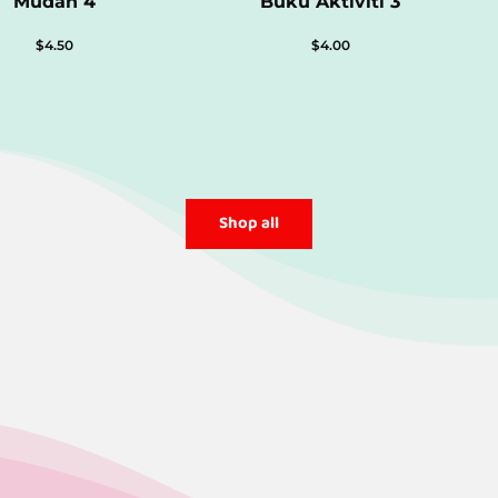
Mudah 4
Buku Aktiviti 3
$
4.50
$
4.00
Shop all