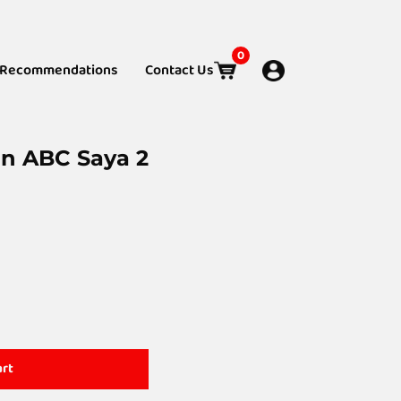
0
Recommendations
Contact Us
n ABC Saya 2
art