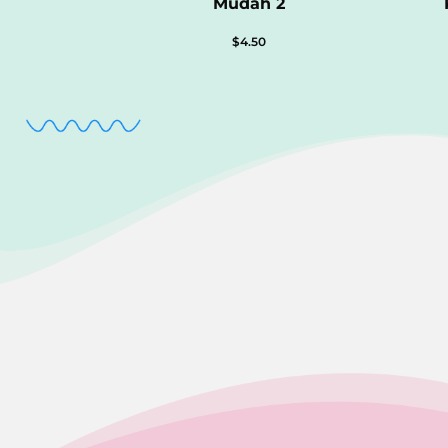
Mudah 2
$
4.50