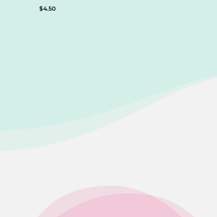
$
4.50