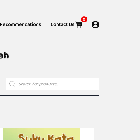
0
Recommendations
Contact Us
ah
Products
search