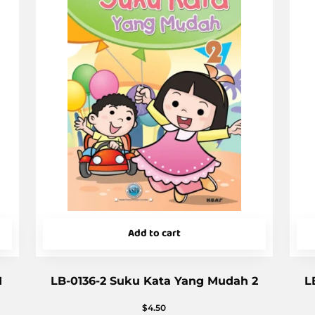
Add to cart
1
LB-0136-2 Suku Kata Yang Mudah 2
L
$
4.50