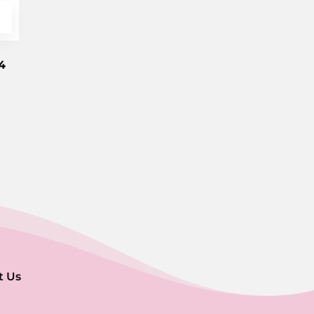
4
t Us