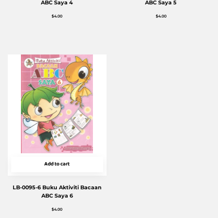
ABC Saya 4
ABC Saya 5
$
4.00
$
4.00
Add to cart
LB-0095-6 Buku Aktiviti Bacaan
ABC Saya 6
$
4.00