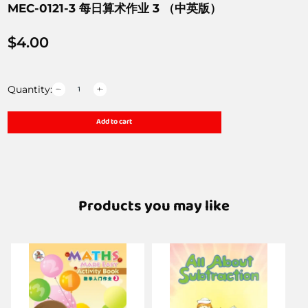
MEC-0121-3 每日算术作业 3 （中英版）
$
4.00
Quantity:
Add to cart
Products you may like