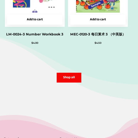
Add to cart
Add to cart
LM-0024-3 Number Workbook 3
MEC-0120-3 每日算术 3 （中英版）
$
4.00
$
4.50
Shop all