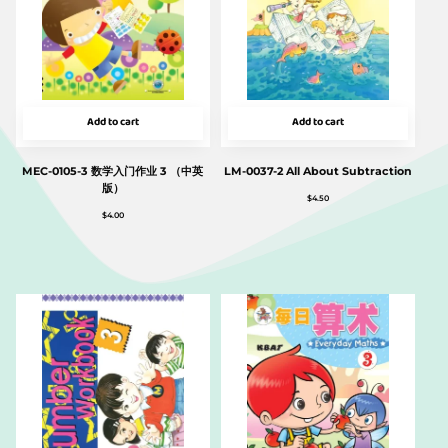
Add to cart
Add to cart
MEC-0105-3 数学入门作业 3 （中英
LM-0037-2 All About Subtraction
版）
$
4.50
$
4.00