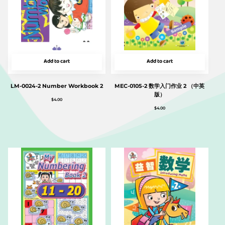
Add to cart
Add to cart
LM-0024-2 Number Workbook 2
MEC-0105-2 数学入门作业 2 （中英
版）
$
4.00
$
4.00