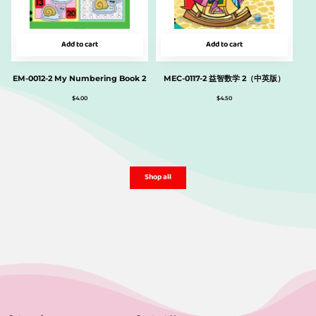
Add to cart
Add to cart
EM-0012-2 My Numbering Book 2
MEC-0117-2 益智数学 2（中英版）
$
4.00
$
4.50
Shop all