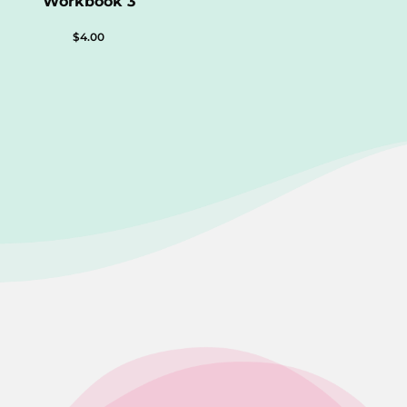
Workbook 3
$
4.00