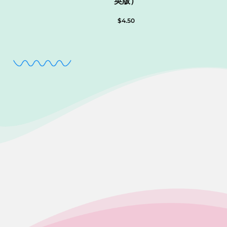
英版）
$
4.50