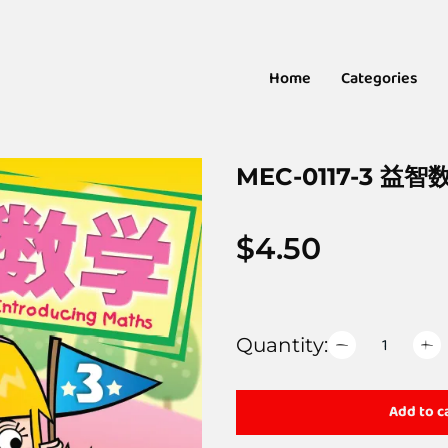
Home
Categories
MEC-0117-3 益
$
4.50
Quantity:
Add to c