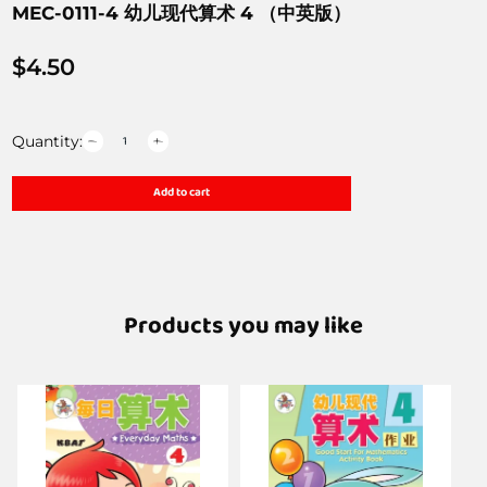
MEC-0111-4 幼儿现代算术 4 （中英版）
$
4.50
Quantity:
Add to cart
Products you may like