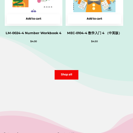
Add to cart
Add to cart
LM-0024-4 Number Workbook 4
MEC-0104-4 数学入门 4 （中英版）
$
4.00
$
4.50
Shop all