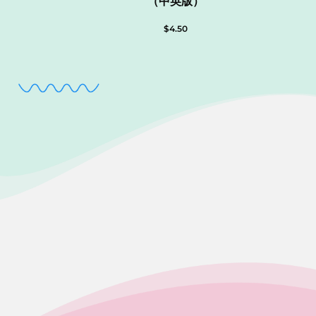
（中英版）
$
4.50