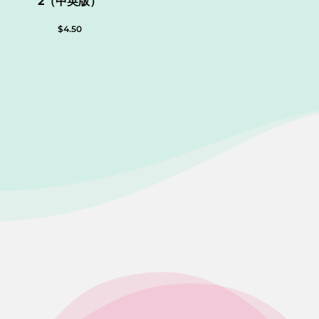
2（中英版）
$
4.50