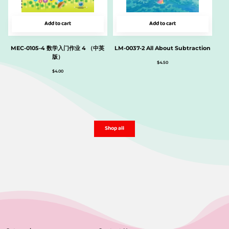
Add to cart
Add to cart
MEC-0105-4 数学入门作业 4 （中英
LM-0037-2 All About Subtraction
版）
$
4.50
$
4.00
Shop all