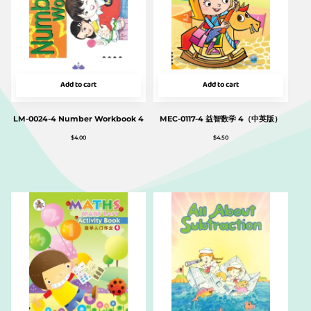
Add to cart
Add to cart
LM-0024-4 Number Workbook 4
MEC-0117-4 益智数学 4（中英版）
$
4.00
$
4.50