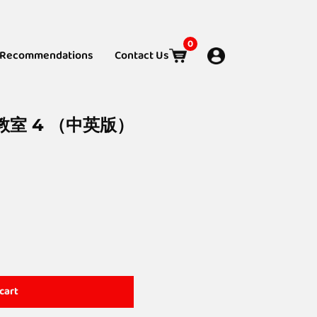
0
Recommendations
Contact Us
学教室 4 （中英版）
cart