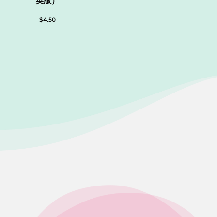
英版）
$
4.50