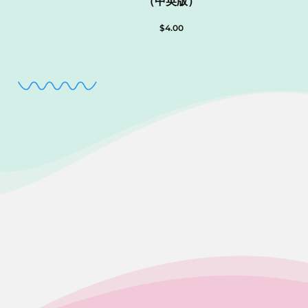
（中英版）
$
4.00