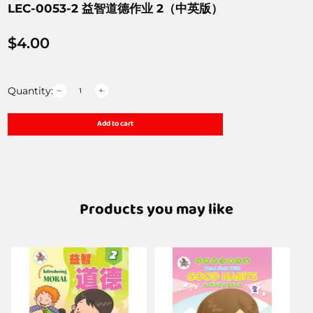
LEC-0053-2 益智道德作业 2（中英版）
$
4.00
Quantity:
Add to cart
Products you may like