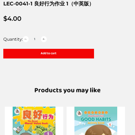
LEC-0041-1 良好行为作业 1（中英版）
$
4.00
Quantity:
Add to cart
Products you may like