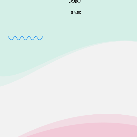
英版）
$
4.50