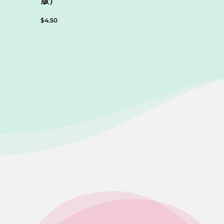
版）
$
4.50