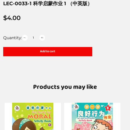
LEC-0033-1 科学启蒙作业 1 （中英版）
$
4.00
Quantity:
Add to cart
Products you may like