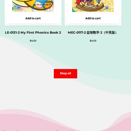
Add to cart
Add to cart
LE-0131-2 My First Phonics Book 2
MEC-0117-2 益智数学 2（中英版）
$
4.50
$
4.50
Shop all