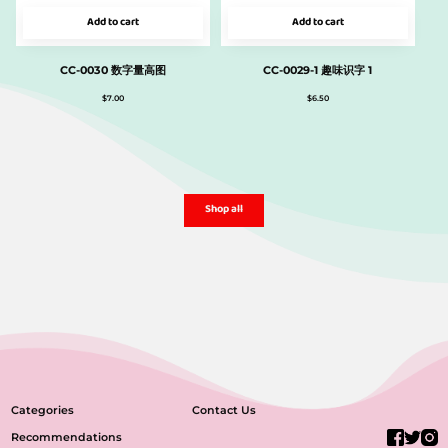
Add to cart
Add to cart
CC-0030 数字量高图
CC-0029-1 趣味识字 1
$
7.00
$
6.50
Shop all
Categories
Contact Us
Recommendations