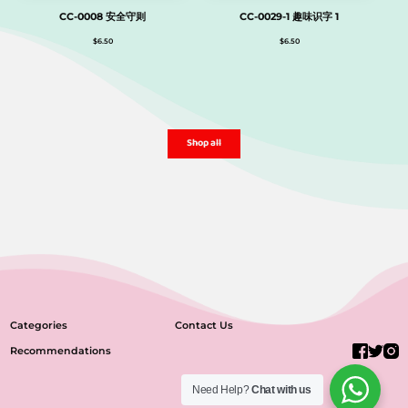
CC-0008 安全守则
CC-0029-1 趣味识字 1
$
6.50
$
6.50
Shop all
Categories
Contact Us
Recommendations
Need Help?
Chat with us