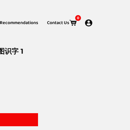
0
Recommendations
Contact Us
图识字 1