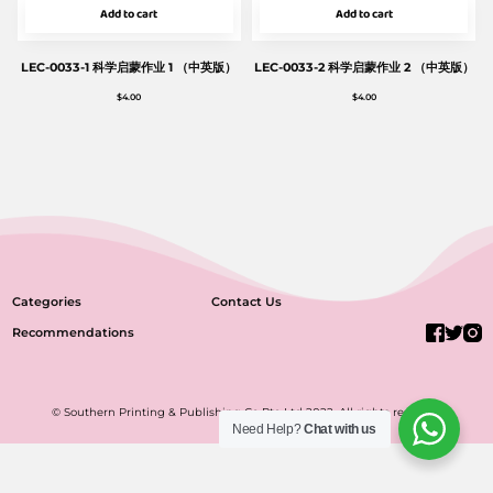
Add to cart
Add to cart
LEC-0033-1 科学启蒙作业 1 （中英版）
LEC-0033-2 科学启蒙作业 2 （中英版）
$
4.00
$
4.00
Categories
Contact Us
Recommendations
© Southern Printing & Publishing Co Pte Ltd 2022. All rights reserved.
Need Help?
Chat with us