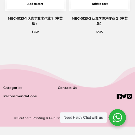
Add to cart
Add to cart
MEC-0123-1 认真学算术作业 1（中英
MEC-0123-2 认真学算术作业 2（中英
版）
版）
$
4.00
$
4.00
Categories
Contact Us
Recommendations
Need Help?
Chat with us
© Southern Printing & Publishing Co Pte Ltd 2022. All rights reserved.