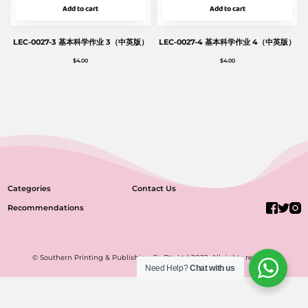
Add to cart
Add to cart
LEC-0027-3 基本科学作业 3（中英版）
LEC-0027-4 基本科学作业 4（中英版）
$
4.00
$
4.00
Categories
Contact Us
Recommendations
© Southern Printing & Publishing Co Pte Ltd 2022. All rights reserved.
Need Help?
Chat with us