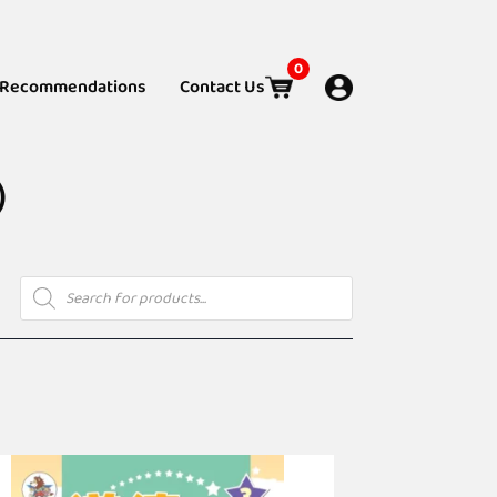
0
Recommendations
Contact Us
版）
Products
search