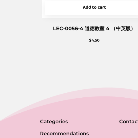
Add to cart
LEC-0056-4 道德教室 4 （中英版）
$
4.50
Categories
Contac
Recommendations