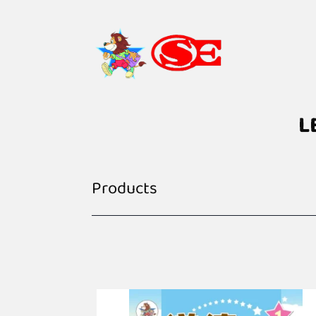
L
Products