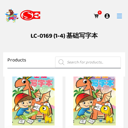
0
LC-0169 (1-4) 基础写字本
Products
Products
search