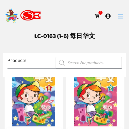
0
LC-0163 (1-6) 每日华文
Products
Products
search